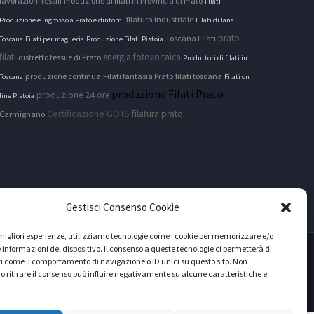
lavorazioni tessili
Produzione di filati in Provincia di Prato
Filati
filatura industriale
Produzione e Ingrosso a Prato e dintorni
Filati di lana
prato
Toscana Filati
Toscana
Filati per maglieria
Produzione Filati Pistoia
filati
energia fotovoltaica
distretto tessile di Prato
Produttori di filati in
produzione continua
Filati fantasia Prato
filati toscana
Toscana
Filati on
produzione Filati Prato
produzione 24 ore
line Pistoia
Certificazione GOTS
filatura prato
Carmignano
Gestisci Consenso Cookie
e migliori esperienze, utilizziamo tecnologie come i cookie per memorizzare e/o
 informazioni del dispositivo. Il consenso a queste tecnologie ci permetterà di
i come il comportamento di navigazione o ID unici su questo sito. Non
ità
o ritirare il consenso può influire negativamente su alcune caratteristiche e