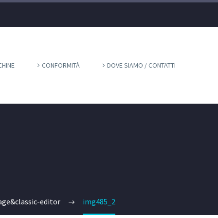
HINE
CONFORMITÀ
DOVE SIAMO / CONTATTI
ge&classic-editor
img485_2