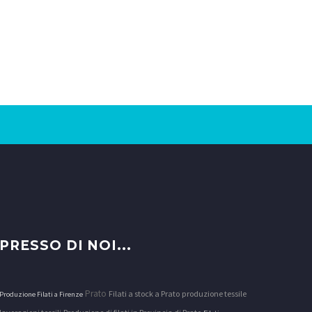
PRESSO DI NOI...
Prato
Filati a stock a Prato
produzione tessile
Produzione Filati a Firenze