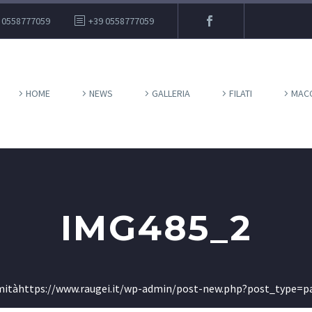
 0558777059
+39 0558777059
HOME
NEWS
GALLERIA
FILATI
MACC
IMG485_2
rmitàhttps://www.raugei.it/wp-admin/post-new.php?post_type=pa