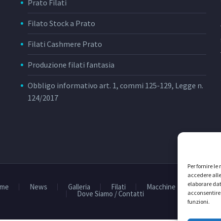
Prato Filati
Filato Stock a Prato
Filati Cashmere Prato
Produzione filati fantasia
Obbligo informativo art. 1, commi 125-129, Legge n.
124/2017
Per fornire l
accedere alle
elaborare dat
me
News
Galleria
Filati
Macchine
Conform
Dove Siamo / Contatti
acconsentire 
funzioni.