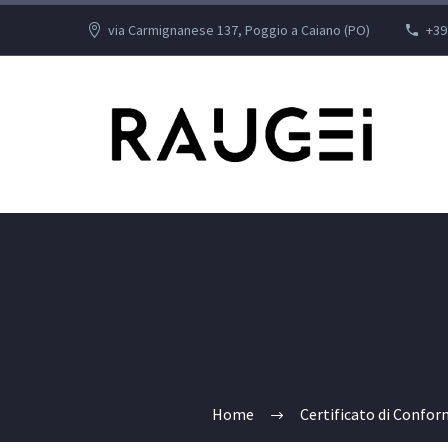
via Carmignanese 137, Poggio a Caiano (PO)
+39
Home
Certificato di Confo